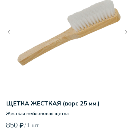
ЩЕТКА ЖЕСТКАЯ (ворс 25 мм.)
T
Жёсткая нейлоновая щётка.
Ср
по
850
2
₽
/
1 шт