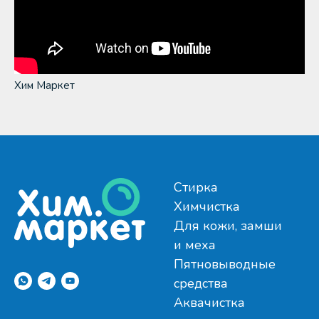
Хим Маркет
Стирка
Химчистка
Для кожи, замши
и меха
Пятновыводные
средства
Аквачистка