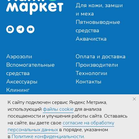
Для кожи, замши
и меха
Пятновыводные
средства
Аквачистка
Аэрозоли
Оплата и доставка
Вспомогательные
Производители
средства
Технологии
Аксессуары
Контакты
Клининг
К cайту подключен сервис Яндекс Метрика,
использующий
файлы cookie
для анализа
посещаемости и улучшения работы сайта. Оставаясь
на сайте, вы даете свое
согласие на обработку
Политика конфиденциальности
|
Договор публичной
персональных данных
в порядке, указанном
оферты
в
Политике конфиденциальности
.