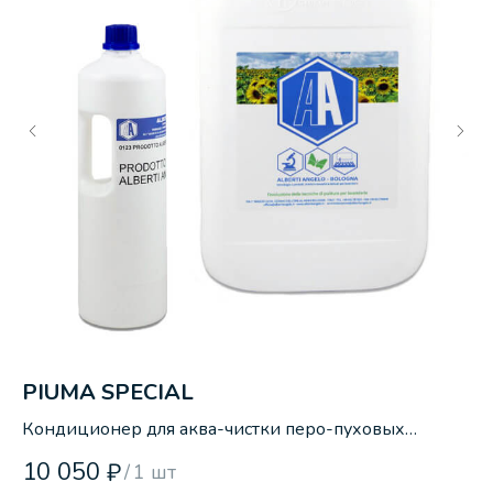
8»
PIUMA SPECIAL
Щ
Кондиционер для аква-чистки перо-пуховых
Ме
изделий.
10 050
2
₽
/
1 шт