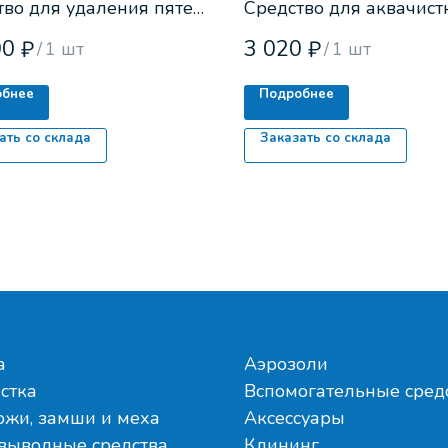
тво для удаления пятен
Средство для аквачист
клея, мази, чернил и тд.
любой натуральной ко
00
3 020
₽
₽
/
1 шт
/
1 шт
обнее
Подробнее
ать со склада
Заказать со склада
а
Аэрозоли
стка
Вспомогательные сред
ожи, замши и меха
Аксессуары
выводные средства
Клининг