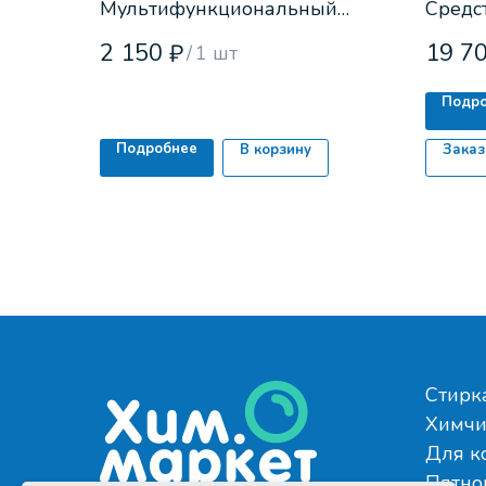
Мультифункциональный
Средс
устранитель запаха с
лака, 
2 150
19 7
₽
/
1 шт
формулой No-Gas.
Подр
Подробнее
В корзину
Заказ
Стирк
Химчи
Для к
Пятно