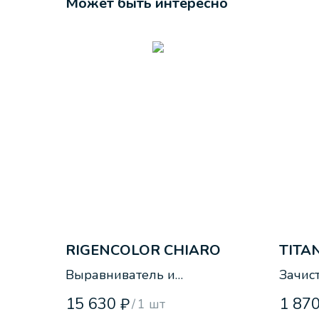
Может быть интересно
RIGENCOLOR CHIARO
TITA
Выравниватель и
Зачис
восстановитель цвета для
удале
15 630
1 87
₽
/
1 шт
замши светлого тона
тексти