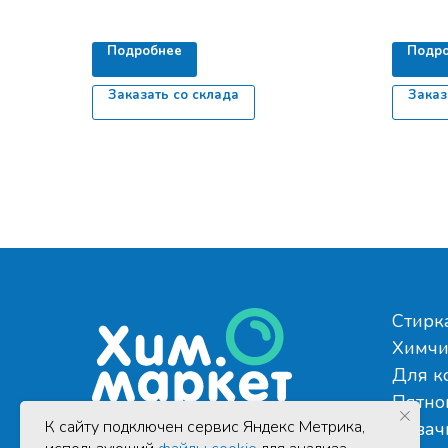
Подробнее
Подр
Заказать со склада
Заказ
Стирк
Химчи
Для к
Пятно
К cайту подключен сервис Яндекс Метрика,
Аквач