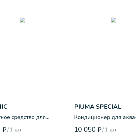
NIC
PIUMA SPECIAL
тное средство для
Кондиционер для аква
ния жирных пятен на
чистки перо-пуховых
0
10 050
₽
₽
/
1 шт
/
1 шт
ле и коже.
изделий.