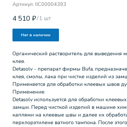
Артикул:
IIC00004393
4 510
₽
/
1 шт
Нет в наличии
Органический растворитель для выведения ма
клея.
Detasolv - препарат фирмы Bufa, предназнач
клея, смолы, лака при чистке изделий из зам
Применяется для обработки клеевых швов ду
Применение:
Detasolv используется для обработки клеевы
замши. Перед чисткой изделий в машине хим
каплями на клеевые швы и далее их обработ
перхлорэтилене ватного тампона. После этог