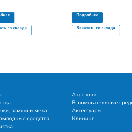
обнее
Подробнее
ать со склада
Заказать со склада
а
Аэрозоли
стка
Вспомогательные сред
ожи, замши и меха
Аксессуары
выводные средства
Клининг
истка