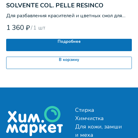
SOLVENTE COL. PELLE RESINCO
В
Для разбавления красителей и цветных смол для
Мо
кож и замши.
1 360
5
₽
/
1 шт
Подробнее
В корзину
Стирка
Химчистка
Для кожи, замши
и меха