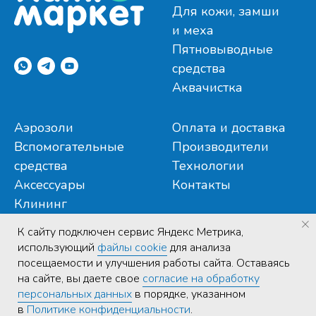
Для кожи, замши
и меха
Пятновыводные
средства
Аквачистка
Аэрозоли
Оплата и доставка
Вспомогательные
Производители
средства
Технологии
Аксессуары
Контакты
Клининг
К cайту подключен сервис Яндекс Метрика,
использующий
файлы cookie
для анализа
посещаемости и улучшения работы сайта. Оставаясь
на сайте, вы даете свое
согласие на обработку
Политика конфиденциальности
|
Договор публичной
персональных данных
в порядке, указанном
оферты
в
Политике конфиденциальности
.