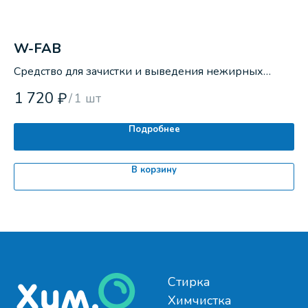
W-FAB
A
Средство для зачистки и выведения нежирных
Ср
пятен.
ос
1 720
2
₽
/
1 шт
Подробнее
В корзину
Стирка
Химчистка