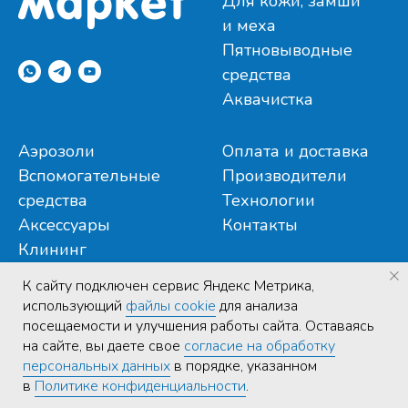
Для кожи, замши
и меха
Пятновыводные
средства
Аквачистка
Аэрозоли
Оплата и доставка
Вспомогательные
Производители
средства
Технологии
Аксессуары
Контакты
Клининг
К cайту подключен сервис Яндекс Метрика,
использующий
файлы cookie
для анализа
посещаемости и улучшения работы сайта. Оставаясь
на сайте, вы даете свое
согласие на обработку
Политика конфиденциальности
|
Договор публичной
персональных данных
в порядке, указанном
оферты
в
Политике конфиденциальности
.
// ...existing code...
// ...existing code...