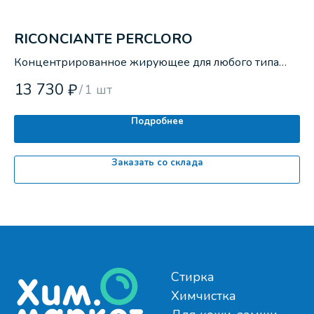
RICONCIANTE PERCLORO
П
Концентрированное жирующее для любого типа
Ус
кожи и замши.
сп
13 730
7
₽
/
1 шт
Подробнее
Заказать со склада
Стирка
Химчистка